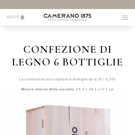
SHOP
CONFEZIONE DI
LEGNO 6 BOTTIGLIE
La confezione può ospitare 6 bottiglie da 0,75 / 0,375
Misure interne della cassetta:
34.4 × 26.2 × 17.7 cm