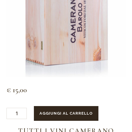
€
15,00
Confezione
AGGIUNGI AL CARRELLO
di
legno
6
TUTTI I VINI CAMERANO
bottiglie