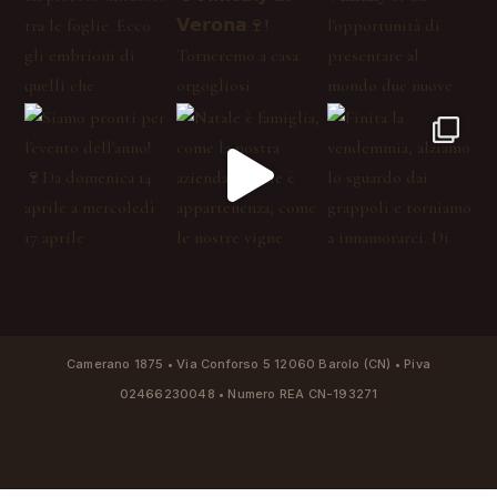
Camerano 1875 • Via Conforso 5 12060 Barolo (CN) • Piva
02466230048 • Numero REA CN-193271