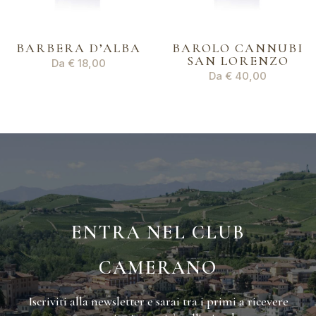
BARBERA D’ALBA
BAROLO CANNUBI
SAN LORENZO
Da
€
18,00
Da
€
40,00
ENTRA NEL CLUB
CAMERANO
Iscriviti alla newsletter e sarai tra i primi a ricevere